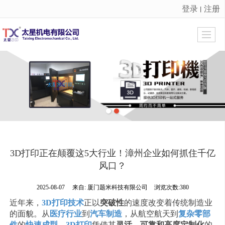
登录
注册
丨
很遗憾，因您的浏览器版本过低导致无法获得最佳浏览体验，推荐下载安装谷歌浏览器！
3D打印正在颠覆这5大行业！漳州企业如何抓住千亿
风口？
2025-08-07
来自:
厦门题米科技有限公司
浏览次数:380
近年来，
3D打印技术
正以
突破性
的速度改变着传统制造业
的面貌。从
医疗行业
到
汽车制造
，从航空航天到
复杂零部
件
的
快速成型
，
3D打印
凭借其
灵活、可靠和高度定制化
的