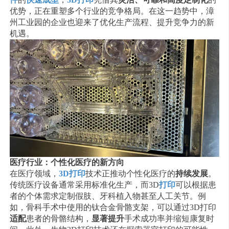
优势，正在重塑多个行业的竞争格局。在这一趋势中，漳
州工业园的企业也迎来了优化生产流程、提升竞争力的新
机遇。
医疗行业：个性化医疗的新方向
在医疗领域，
3D打印
技术正推动个性化医疗的
持续发展
。
传统医疗设备通常采用标准化生产，而3D
打印
可以根据患
者的个体需求定制假肢、牙科植入物甚至人工关节。例
如，骨科手术中使用的钛合金骨骼支架，可以通过3D打印
适配
患者的骨骼结构，
显著提升
手术成功率并缩短康复时