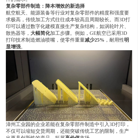
复杂零部件制造：降本增效的新选择
航空航天、能源装备等行业对复杂零部件的精度和强度要
求极高，传统加工方式往往成本较高且周期较长。而3D打
印可以通过数字化建模直接生产复杂结构，如涡轮叶片、
散热器等，
大幅简化
加工步骤。例如，GE航空已采用3D
打印技术制造燃油喷嘴，使零件重量
减少25%
，耐用性
明
显增强
。
漳州工业园的企业若能在复杂零部件制造中引入3D打印，
不仅可以缩短交货周期，还能突破传统工艺的限制，生产
出更具创新性的产品，拓展
高价值
市场。