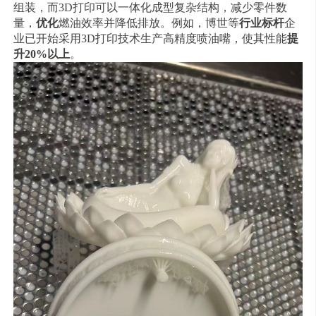
组装，而3D打印可以一体化成型复杂结构，减少零件数
量，
优化
燃油效率并降低排放。例如，博世等
行业标杆
企
业已开始采用3D打印技术生产高精度喷油嘴，使其性能
提
升20%以上
。