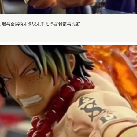
树脂与金属粉末编织未来飞行器'骨骼与视窗'