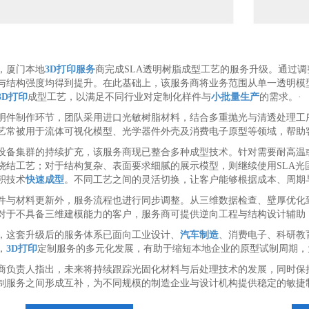
，厦门本地
3D打印服务
商完成SLA透明树脂成型工艺的服务升级。通过
与结构强度均得到提升。在此基础上，该服务商将业务范围从单一透明模
3D打印
成型工艺，以满足不同行业对定制化样件与
小批量生产
的需求。
·
明件制作环节，团队采用进口光敏树脂材料，结合多重抛光与清透处理工
艺常被用于流体可视化模型、光学器件外壳及消费电子原型等领域，帮助
设备集群的持续扩充，该服务商现已整合多种成型技术。针对需要耐高温
烧结工艺；对于结构复杂、表面要求细腻的展示模型，则继续使用SLA光
积技术
快速成型
。不同工艺之间的灵活切换，让客户能够根据成本、周期
件与材料更新外，服务流程也进行同步调整。从三维数据检查、壁厚优化
对于不具备三维建模能力的客户，服务商可提供逆向工程与结构设计辅助
，这套升级后的服务体系已面向工业设计、
汽车制造
、消费电子、科研教
，
3D打印
定制服务的多元化发展，有助于缩短本地企业的原型试制周期，
商负责人指出，未来将持续跟踪光固化材料与后处理技术的发展，同时保
制服务之间形成互补，为不同规模的制造企业与设计机构提供稳定的敏捷