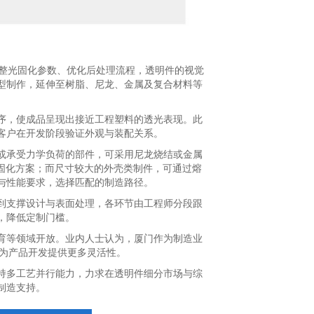
调整光固化参数、优化后处理流程，透明件的视觉
型制作，延伸至树脂、尼龙、金属及复合材料等
序，使成品呈现出接近工程塑料的透光表现。此
客户在开发阶段验证外观与装配关系。
或承受力学负荷的部件，可采用尼龙烧结或金属
固化方案；而尺寸较大的外壳类制件，可通过熔
与性能要求，选择匹配的制造路径。
到支撑设计与表面处理，各环节由工程师分段跟
，降低定制门槛。
育等领域开放。业内人士认为，厦门作为制造业
为产品开发提供更多灵活性。
持多工艺并行能力，力求在透明件细分市场与综
制造支持。