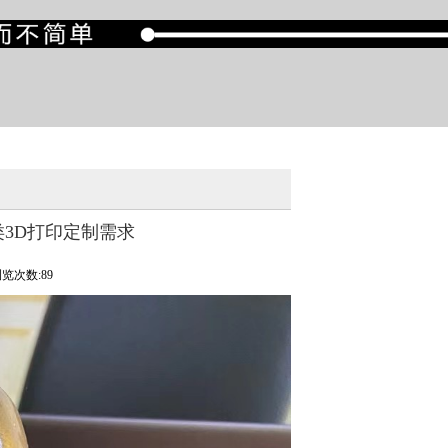
类3D打印定制需求
览次数:89