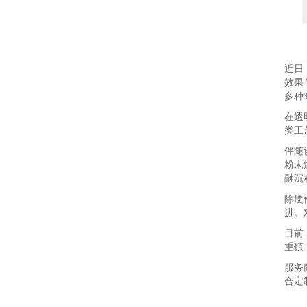
近日
效果
多种
在透
类工
伴随
粉末
融沉
除硬
进。
目前
重镇
服务
合定