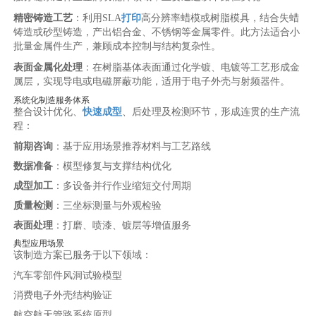
精密铸造工艺
：利用SLA
打印
高分辨率蜡模或树脂模具，结合失蜡
铸造或砂型铸造，产出铝合金、不锈钢等金属零件。此方法适合小
批量金属件生产，兼顾成本控制与结构复杂性。
表面金属化处理
：在树脂基体表面通过化学镀、电镀等工艺形成金
属层，实现导电或电磁屏蔽功能，适用于电子外壳与射频器件。
系统化制造服务体系
整合设计优化、
快速成型
、后处理及检测环节，形成连贯的生产流
程：
前期咨询
：基于应用场景推荐材料与工艺路线
数据准备
：模型修复与支撑结构优化
成型加工
：多设备并行作业缩短交付周期
质量检测
：三坐标测量与外观检验
表面处理
：打磨、喷漆、镀层等增值服务
典型应用场景
该制造方案已服务于以下领域：
汽车零部件风洞试验模型
消费电子外壳结构验证
航空航天管路系统原型