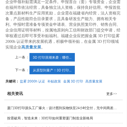
企业申领补贴需满足一定条件。申报首台（套）专项资金，企业需
在福州市依法经营，具备独立法人资格，保持良好信用。申报首批
次重点新材料生产应用奖励，企业需在福建省内经营，法人资格完
备，产品性能符合目录要求，且具备研发生产能力、拥有相关专
利。申报时需准备专项资金申请表、营业执照复印件、销售合同、
企业信用证明等材料，按属地原则向工信和财政部门提交申请，经
审核通过后即可享受补贴福利。福建企业应把握金属 3D 打印盐雾
2000h 认证带来的发展机遇，积极申领补贴，在金属 3D 打印领域
实现企业
高质量发展
。
上一条 ：
3D 打印浪潮来袭：哪些...
下一条 ：
从原型到量产！3D 打印...
关键词：
盐雾 2000h 认证
补贴政策
金属 3D 打印
高质量发展
相关资讯
更多>>
厦门3D打印源头工厂爆火：设计图到实物快至24小时交付，无中间商差价直击成本痛点
按需破局，智造未来：3D打印如何重塑厦门制造业新格局