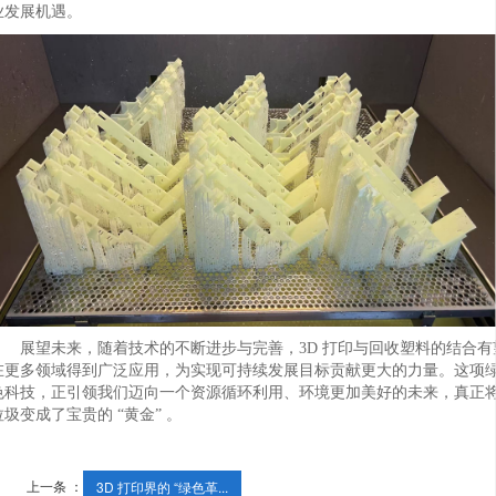
业发展机遇。
展望未来，随着技术的不断进步与完善，3D 打印与回收塑料的结合有
在更多领域得到广泛应用，为实现可持续发展目标贡献更大的力量。这项
色科技，正引领我们迈向一个资源循环利用、环境更加美好的未来，真正
垃圾变成了宝贵的 “黄金” 。
上一条 ：
3D 打印界的 “绿色革...