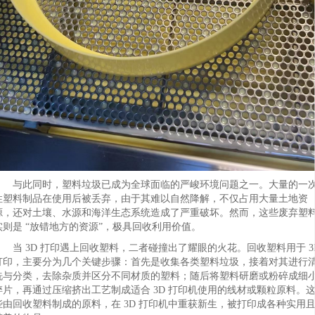
与此同时，塑料垃圾已成为全球面临的严峻环境问题之一。大量的一
性塑料制品在使用后被丢弃，由于其难以自然降解，不仅占用大量土地资
源，还对土壤、水源和海洋生态系统造成了严重破坏。然而，这些废弃塑
实则是 “放错地方的资源”，极具回收利用价值。
当 3D 打印遇上回收塑料，二者碰撞出了耀眼的火花。回收塑料用于 3
打印，主要分为几个关键步骤：首先是收集各类塑料垃圾，接着对其进行
洗与分类，去除杂质并区分不同材质的塑料；随后将塑料研磨或粉碎成细
碎片，再通过压缩挤出工艺制成适合 3D 打印机使用的线材或颗粒原料。
些由回收塑料制成的原料，在 3D 打印机中重获新生，被打印成各种实用