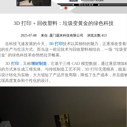
3D 打印 + 回收塑料：垃圾变黄金的绿色科技
2025-07-08
来自:
厦门题米科技有限公司
浏览次数:413
在科技飞速发展的今天，
3D 打印
技术以其独特的魅力，正逐渐改变着
们的生产与生活方式。而当这一前沿技术与回收塑料相结合，一场 “垃圾变
黄金” 的绿色科技革命悄然拉开帷幕。
3D
打印
，又称
增材制造
，它基于三维 CAD 模型数据，通过逐层增加
料的方式来生成三维实体。与传统制造工艺不同，3D 打印无需模具，能直
将设计转化为实物，大大缩短了产品开发周期，降低了生产成本，并且能
实现高度复杂和个性化的设计。