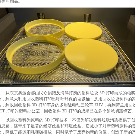
精美的物品。
从东京奥运会那由民众捐赠及海洋打捞的塑料垃圾 3D 打印而成的领
台，到意大利用回收塑料打印出呼吁环保的垃圾桶；从用回收垃圾制作的
具，到以回收塑料 3D 打印车身的多用途电动三轮车 ZUV，再到荷兰用回
PET 打印的塑料办公室，回收塑料 3D 打印的成果已在多个领域初露锋芒
以回收塑料为原料的 3D 打印技术，不仅为解决塑料垃圾污染提供了
新思路，还带来了显著的经济效益和环境效益。它减少了对新塑料原料的
求，降低了能源消耗和碳排放，同时赋予了废弃物新的价值，创造了新的