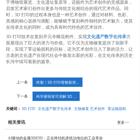
于博物馆展览、文化遗址复原等，还能作为艺术创作的灵感源泉，
启发艺术家们创作出更多与传统文化相结合的现代艺术作品。同
时，3D 打印的过程本身也是一种艺术创作，通过对材料、色彩、
质感的精心选择与调配，能够赋予复刻构件独特的艺术魅力，使其
在传承文化的同时，成为具有时代特色的艺术佳作。
3D 打印技术在复刻开元寺雕花构件、实现
文化遗产数字化传承
方
面展现出了巨大的潜力与价值。它不仅为文物修复提供了创新手
段，实现了零运输损耗的目标，还为艺术创作注入了新的活力，让
古老的文化遗产在现代社会中焕发出新的光彩，在文化传承的历史
长河中续写着新的篇章。
上一条 ：
炸裂！3D 打印骨骼新突...
下一条 ：
科学家研发可溶解 3D ...
关键词：
3D 打印
文化遗产数字化传承
文物修复 艺术创作
零运输损耗
相关资讯
更多>>
AI驱动的金属3D打印：正在终结机床统治地位的工业革命