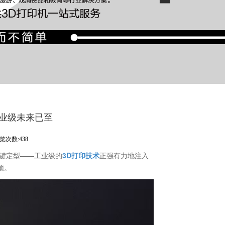
工业级未来已至
览次数:438
键定型——工业级的
3D打印技术
正强有力地注入
颈。