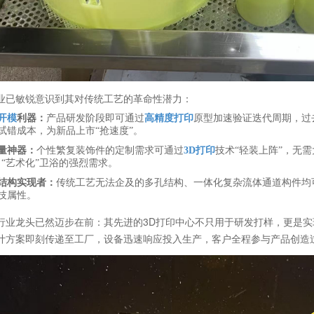
业已敏锐意识到其对传统工艺的革命性潜力：
开模
利器：
产品研发阶段即可通过
高精度打印
原型加速验证迭代周期，过
试错成本，为新品上市“抢速度”。
量神器：
个性繁复装饰件的定制需求可通过
3D打印
技术“轻装上阵”，无
、“艺术化”卫浴的强烈需求。
结构实现者：
传统工艺无法企及的多孔结构、一体化复杂流体通道构件均
技属性。
行业龙头已然迈步在前：其先进的3D打印中心不只用于研发打样，更是实
计方案即刻传递至工厂，设备迅速响应投入生产，客户全程参与产品创造