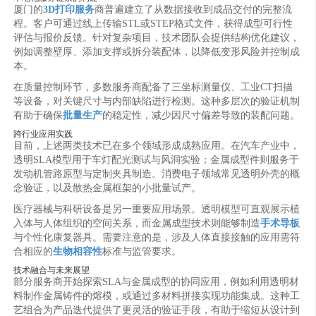
厦门的
3D打印服务
商普遍建立了从数据接收到成品交付的完整流
程。客户可通过线上传输STL或STEP格式文件，获得成型可行性
评估与报价反馈。针对复杂项目，技术团队会提供结构优化建议，
例如调整壁厚、添加支撑或拆分装配体，以降低变形风险并控制成
本。
在质量控制环节，多数服务商配备了三坐标测量仪、工业CT扫描
等设备，对关键尺寸与内部缺陷进行检测。这种多层次的验证机制
有助于确保
批量生产
的稳定性，减少因尺寸偏差导致的装配问题。
跨行业应用实践
目前，上述两类技术已在多个领域形成成熟应用。在汽车产业中，
透明SLA模型用于车灯配光测试与风洞实验；金属成型件则服务于
发动机管路原型与定制夹具制造。消费电子领域常见透明外壳的概
念验证，以及散热金属框架的小批量试产。
医疗器械与科研设备是另一重要应用场景。透明模型可直观展示植
入体与人体组织的空间关系，而金属成型技术则能够制造
手术导板
与个性化康复器具。需要注意的是，涉及人体直接接触的应用需符
合相应的
生物相容性
标准与监管要求。
技术融合与未来展望
部分服务商开始探索SLA与金属成型的协同应用，例如利用透明材
料制作金属铸件的熔模，或通过多材料拼接实现功能集成。这种工
艺组合为产品迭代提供了更灵活的验证手段，有助于缩短从设计到