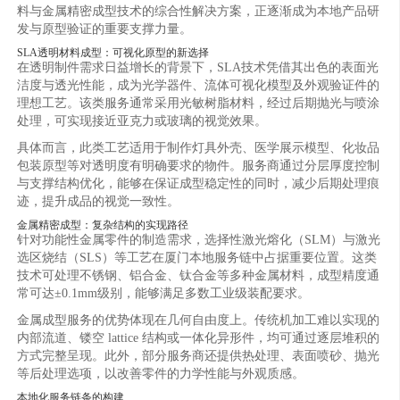
料与金属精密成型技术的综合性解决方案，正逐渐成为本地产品研
发与原型验证的重要支撑力量。
SLA透明材料成型：可视化原型的新选择
在透明制件需求日益增长的背景下，SLA技术凭借其出色的表面光
洁度与透光性能，成为光学器件、流体可视化模型及外观验证件的
理想工艺。该类服务通常采用光敏树脂材料，经过后期抛光与喷涂
处理，可实现接近亚克力或玻璃的视觉效果。
具体而言，此类工艺适用于制作灯具外壳、医学展示模型、化妆品
包装原型等对透明度有明确要求的物件。服务商通过分层厚度控制
与支撑结构优化，能够在保证成型稳定性的同时，减少后期处理痕
迹，提升成品的视觉一致性。
金属精密成型：复杂结构的实现路径
针对功能性金属零件的制造需求，选择性激光熔化（SLM）与激光
选区烧结（SLS）等工艺在厦门本地服务链中占据重要位置。这类
技术可处理不锈钢、铝合金、钛合金等多种金属材料，成型精度通
常可达±0.1mm级别，能够满足多数工业级装配要求。
金属成型服务的优势体现在几何自由度上。传统机加工难以实现的
内部流道、镂空 lattice 结构或一体化异形件，均可通过逐层堆积的
方式完整呈现。此外，部分服务商还提供热处理、表面喷砂、抛光
等后处理选项，以改善零件的力学性能与外观质感。
本地化服务链条的构建