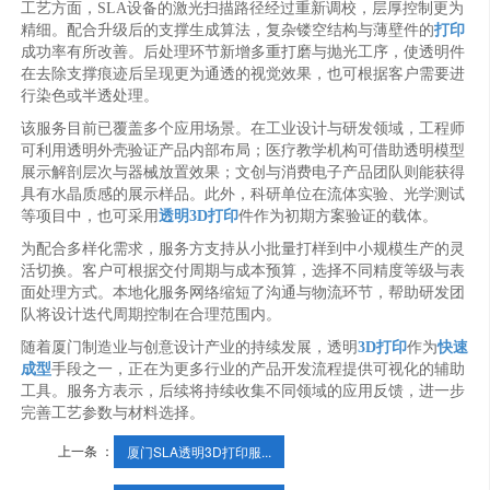
工艺方面，SLA设备的激光扫描路径经过重新调校，层厚控制更为
精细。配合升级后的支撑生成算法，复杂镂空结构与薄壁件的
打印
成功率有所改善。后处理环节新增多重打磨与抛光工序，使透明件
在去除支撑痕迹后呈现更为通透的视觉效果，也可根据客户需要进
行染色或半透处理。
该服务目前已覆盖多个应用场景。在工业设计与研发领域，工程师
可利用透明外壳验证产品内部布局；医疗教学机构可借助透明模型
展示解剖层次与器械放置效果；文创与消费电子产品团队则能获得
具有水晶质感的展示样品。此外，科研单位在流体实验、光学测试
等项目中，也可采用
透明3D打印
件作为初期方案验证的载体。
为配合多样化需求，服务方支持从小批量打样到中小规模生产的灵
活切换。客户可根据交付周期与成本预算，选择不同精度等级与表
面处理方式。本地化服务网络缩短了沟通与物流环节，帮助研发团
队将设计迭代周期控制在合理范围内。
随着厦门制造业与创意设计产业的持续发展，透明
3D打印
作为
快速
成型
手段之一，正在为更多行业的产品开发流程提供可视化的辅助
工具。服务方表示，后续将持续收集不同领域的应用反馈，进一步
完善工艺参数与材料选择。
上一条 ：
厦门SLA透明3D打印服...