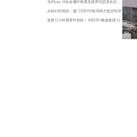
当iPhone 16钛金属中框遇见侏罗纪恐龙化石：揭秘厦门3D打印如何同时征服精密电子与古生物复原
从科幻到现实：厦门3D打印技术助力低空经济“冲上云霄”
发射72小时遇零件危机！3D打印“极速救场”让卫星如期升空