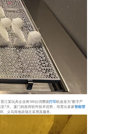
晋江某玩具企业将500台消费级
打印
机改造为"数字产
短至7天。厦门则发挥软件技术优势，培育出多家
智能管
圳、义乌等地农场主采用其服务。