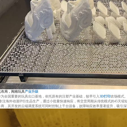
化布局，闽南玩具
产业升级
作为全国重要的玩具出口基地，依托原有的注塑产业基础，较早引入
3D打印
农场模式。
，专注海外动漫IP衍生品生产，通过小批量快速响应，将交货周期从传统模式的45天缩
务商，其开发的云端调度系统可同时控制上千台设备，故障响应效率显著提升，吸引深