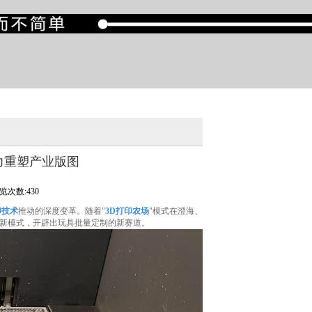
力重塑产业版图
览次数:430
印技术
推动的深度变革。随着"
3D打印农场
"模式在澄海、
新模式，开辟出玩具批量定制的新赛道。