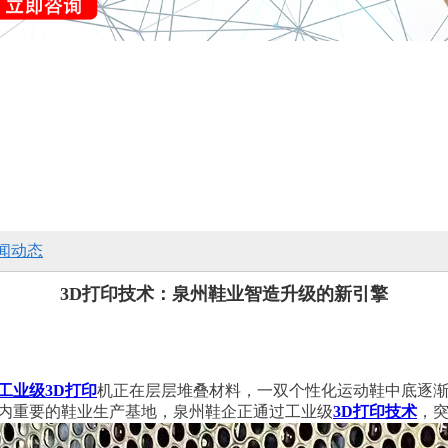
闻动态
3D打印技术：泉州鞋业智造升级的新引擎
工业级3D打印
机正在层层堆叠材料，一双个性化运动鞋中底逐
内重要的鞋业生产基地，泉州鞋企正通过工业级
3D打印技术
，