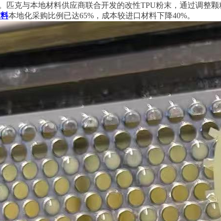
。匹克与本地材料供应商联合开发的改性TPU粉末，通过调整颗
材料
本地化采购比例已达65%，成本较进口材料下降40%。