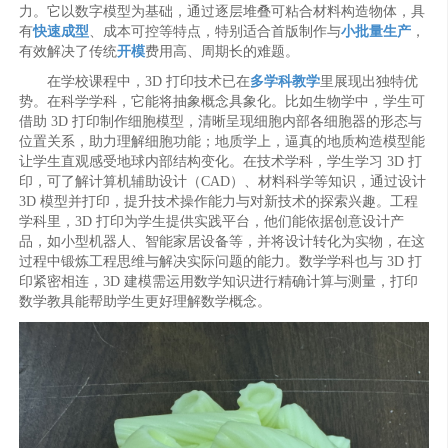
力。它以数字模型为基础，通过逐层堆叠可粘合材料构造物体，具
有
快速成型
、成本可控等特点，特别适合首版制作与
小批量生产
，
有效解决了传统
开模
费用高、周期长的难题。
在学校课程中，3D 打印技术已在
多学科教学
里展现出独特优
势。在科学学科，它能将抽象概念具象化。比如生物学中，学生可
借助 3D 打印制作细胞模型，清晰呈现细胞内部各细胞器的形态与
位置关系，助力理解细胞功能；地质学上，逼真的地质构造模型能
让学生直观感受地球内部结构变化。在技术学科，学生学习 3D 打
印，可了解计算机辅助设计（CAD）、材料科学等知识，通过设计
3D 模型并打印，提升技术操作能力与对新技术的探索兴趣。工程
学科里，3D 打印为学生提供实践平台，他们能依据创意设计产
品，如小型机器人、智能家居设备等，并将设计转化为实物，在这
过程中锻炼工程思维与解决实际问题的能力。数学学科也与 3D 打
印紧密相连，3D 建模需运用数学知识进行精确计算与测量，打印
数学教具能帮助学生更好理解数学概念。