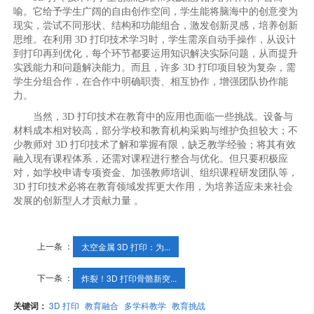
喻。它给予学生广阔的自由创作空间，学生能将脑海中的创意变为
现实，尝试不同形状、结构和功能组合，激发创新灵感，培养创新
思维。在利用 3D 打印技术学习时，学生需亲自动手操作，从设计
到打印再到优化，每个环节都要运用知识解决实际问题，从而提升
实践能力和问题解决能力。而且，许多 3D 打印项目较为复杂，需
学生分组合作，在合作中明确职责、相互协作，增强团队协作能
力。
当然，3D 打印技术在教育中的应用也面临一些挑战。设备与
材料成本相对较高，部分学校和教育机构采购与维护负担较大；不
少教师对 3D 打印技术了解和掌握有限，缺乏教学经验；将其有效
融入现有课程体系，还需对课程进行整合与优化。但只要积极应
对，如学校申请专项资金、加强教师培训、组织课程研发团队等，
3D 打印技术必将在教育领域发挥更大作用，为培养适应未来社会
发展的创新型人才贡献力量 。
上一条 ：
太空金属 3D 打印：为...
下一条 ：
炸裂！3D 打印骨骼新突...
关键词：
3D 打印
教育融合
多学科教学
教育挑战