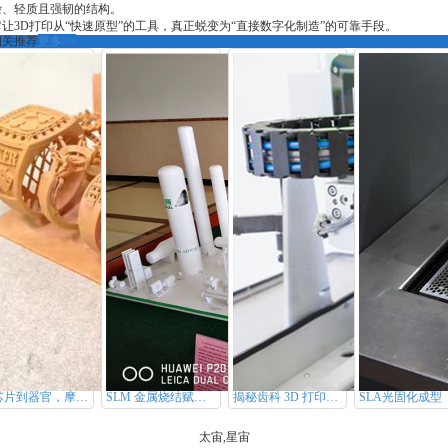
杂、轻质且强韧的结构。
它让3D打印从“快速原型”的工具，真正蜕变为“直接数字化制造”的可靠手段。
相关推荐
更多>>
从芯片到器官，摩方微纳 3D 打印凭什么征服全行业？
SLM 金属烧结赋能航天，钛合金部件精度达 ±0.05mm
揭秘齿科 3D 打印新宠：DLP 数字光处理的高速光固化奥秘
SLA光固化成型
太宙,星宙