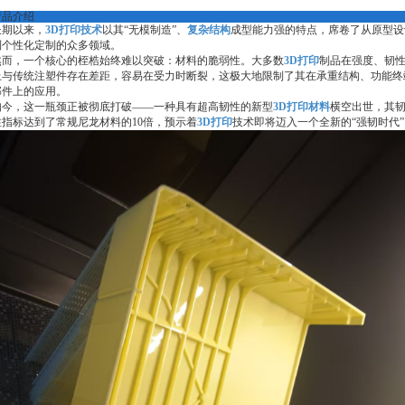
产品介绍
长期以来，
3D打印技术
以其“无模制造”、
复杂结构
成型能力强的特点，席卷了从原型设
到个性化定制的众多领域。
然而，一个核心的桎梏始终难以突破：材料的脆弱性。大多数
3D打印
制品在强度、韧
上与传统注塑件存在差距，容易在受力时断裂，这极大地限制了其在承重结构、功能终
部件上的应用。
如今，这一瓶颈正被彻底打破——一种具有超高韧性的新型
3D打印材料
横空出世，其
性指标达到了常规尼龙材料的10倍，预示着
3D打印
技术即将迈入一个全新的“强韧时代”