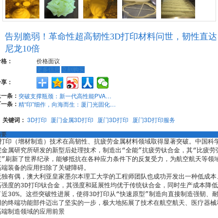
告别脆弱！革命性超高韧性3D打印材料问世，韧性直达
尼龙10倍
价格：
价格面议
更多信息
立刻购买
分享：
上一条：
突破支撑瓶颈：新一代高性能PVA如何重塑工业3D打印的制造极限
下一条：
精“印”细作，向海而生：厦门光固化3D打印的智造革新与品质跃升
关键词：
3D打印
厦门金属3D打印
厦门3D打印
厦门3D打印服务
摘要
D打印（增材制造）技术在高韧性、抗疲劳金属材料领域取得显著突破。中国科
院金属研究所研发的新型后处理技术，制造出“全能”抗疲劳钛合金，其“比疲劳
度”刷新了世界纪录，能够抵抗在各种应力条件下的反复受力，为航空航天等领
高端装备的应用扫除了关键障碍。

无独有偶，澳大利亚皇家墨尔本理工大学的工程师团队也成功开发出一种低成本
高强度的3D打印钛合金，其强度和延展性均优于传统钛合金，同时生产成本降低
了近30%。这些突破性进展，使得3D打印从“快速原型”制造向直接制造强韧、
用的终端功能部件迈出了坚实的一步，极大地拓展了技术在航空航天、医疗器械
高端制造领域的应用前景