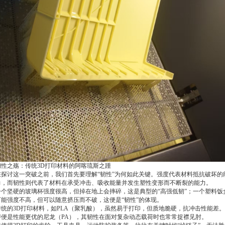
韧性之殇：传统3D打印材料的阿喀琉斯之踵
在探讨这一突破之前，我们首先要理解“韧性”为何如此关键。强度代表材料抵抗破坏的
力，而韧性则代表了材料在承受冲击、吸收能量并发生塑性变形而不断裂的能力。
一个坚硬的玻璃杯强度很高，但掉在地上会摔碎，这是典型的“高强低韧”；一个塑料饭
可能强度不高，但可以随意挤压而不破，这便是“韧性”的体现。
传统的3D打印材料，如PLA（聚乳酸），虽然易于打印，但质地脆硬，抗冲击性能差。
即便是性能更优的尼龙（PA），其韧性在面对复杂动态载荷时也常常捉襟见肘。