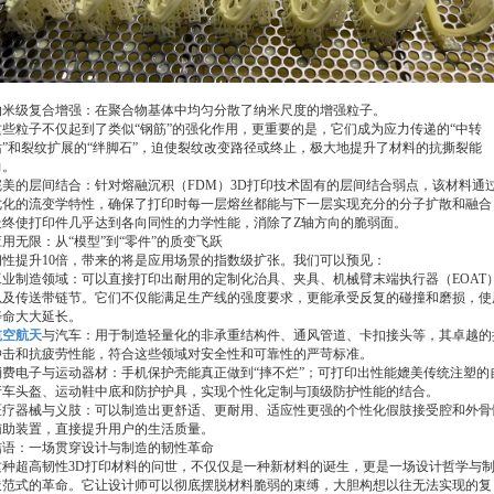
纳米级复合增强：在聚合物基体中均匀分散了纳米尺度的增强粒子。
这些粒子不仅起到了类似“钢筋”的强化作用，更重要的是，它们成为应力传递的“中转
站”和裂纹扩展的“绊脚石”，迫使裂纹改变路径或终止，极大地提升了材料的抗撕裂能
力。
完美的层间结合：针对熔融沉积（FDM）3D打印技术固有的层间结合弱点，该材料通
优化的流变学特性，确保了打印时每一层熔丝都能与下一层实现充分的分子扩散和融合
最终使打印件几乎达到各向同性的力学性能，消除了Z轴方向的脆弱面。
应用无限：从“模型”到“零件”的质变飞跃
韧性提升10倍，带来的将是应用场景的指数级扩张。我们可以预见：
工业制造领域：可以直接打印出耐用的定制化治具、夹具、机械臂末端执行器（EOAT
以及传送带链节。它们不仅能满足生产线的强度要求，更能承受反复的碰撞和磨损，使
寿命大大延长。
航空航天
与汽车：用于制造轻量化的非承重结构件、通风管道、卡扣接头等，其卓越的
冲击和抗疲劳性能，符合这些领域对安全性和可靠性的严苛标准。
消费电子与运动器材：手机保护壳能真正做到“摔不烂”；可打印出性能媲美传统注塑的
行车头盔、运动鞋中底和防护护具，实现个性化定制与顶级防护性能的结合。
医疗器械与义肢：可以制造出更舒适、更耐用、适应性更强的个性化假肢接受腔和外骨
辅助装置，直接提升用户的生活质量。
结语：一场贯穿设计与制造的韧性革命
这种超高韧性3D打印材料的问世，不仅仅是一种新材料的诞生，更是一场设计哲学与
造范式的革命。它让设计师可以彻底摆脱材料脆弱的束缚，大胆构想以往无法实现的复