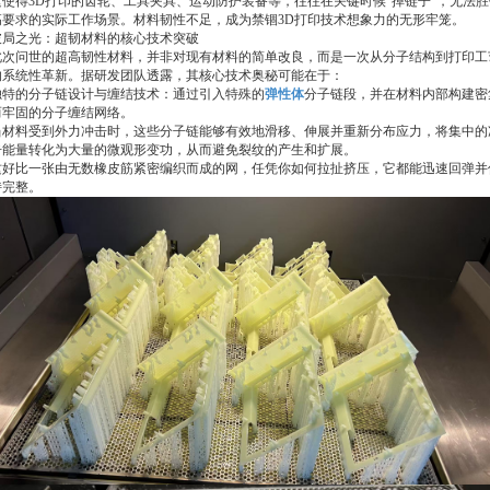
这使得3D打印的齿轮、工具夹具、运动防护装备等，往往在关键时候“掉链子”，无法胜
高要求的实际工作场景。材料韧性不足，成为禁锢3D打印技术想象力的无形牢笼。
破局之光：超韧材料的核心技术突破
此次问世的超高韧性材料，并非对现有材料的简单改良，而是一次从分子结构到打印工
的系统性革新。据研发团队透露，其核心技术奥秘可能在于：
独特的分子链设计与缠结技术：通过引入特殊的
弹性体
分子链段，并在材料内部构建密
而牢固的分子缠结网络。
当材料受到外力冲击时，这些分子链能够有效地滑移、伸展并重新分布应力，将集中的
击能量转化为大量的微观形变功，从而避免裂纹的产生和扩展。
这好比一张由无数橡皮筋紧密编织而成的网，任凭你如何拉扯挤压，它都能迅速回弹并
持完整。