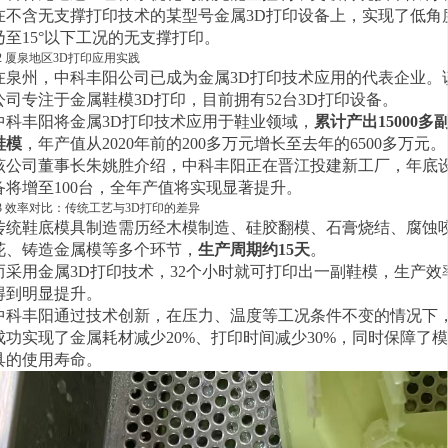
在不含无支撑打印技术的某型号金属3D打印设备上，实现了低角
乃至15°以下工况的无支撑打印。
2 厦泉地区3D打印应用实践
在泉州，中科丰阳公司已成为金属3D打印技术应用的代表企业。
公司专注于金属鞋模3D打印，目前拥有52台3D打印设备。
中科丰阳将金属3D打印技术应用于鞋业领域，
累计产出15000多
鞋模
，年产值从2020年前的200多万元增长至去年的6500多万元。
该公司董事长朱姚胜介绍，中科丰阳正在晋江投建新工厂，年底
备将增至100台，全年产值将实现显著提升。
3 效率对比：传统工艺与3D打印的差异
传统鞋底模具制造需历经木模制造、硅胶翻模、石膏烧结、腐蚀
花、铸造金属模等多个环节，
生产周期约15天
。
而采用金属3D打印技术，32个小时就可打印出一副鞋模，生产效
得到明显提升。
中科丰阳通过技术创新，在压力、温度等工况条件不变的情况下
成功实现了金属耗材减少20%、打印时间减少30%，同时保障了模
具的使用寿命。