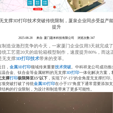
无支撑3D打印技术突破传统限制，厦泉企业同步受益产
提升
2025-08-28
来自:
厦门题米科技有限公司
浏览次数:347
在制造业激烈竞争的今天，一家厦门企业仅用3天就完成
传统工艺需20天的齿轮箱模型制作，速度提升80%，而这
是无支撑
3D打印技术
带来的变革。
近日，
金属3D打印
领域传来重要
技术突破
。中科祥龙公司成功推
高温合金、钛合金等金属材料的无支撑
3D打印
一体化解决方案，
无支撑
打印
极限降至15°以下
，实现了0°-15°的全角度无支撑打印
这项突破打破了传统
金属3D打印
在小于15°角度下通常需要添加支
撑结构的行业限制，为设计和制造带来了更多可能性。