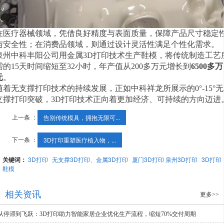
在医疗器械领域，凭借良好精度与表面质量，保障产品尺寸稳定
与安全性；在消费品领域，则通过设计灵活性满足个性化需求。
泉州中科丰阳公司用金属3D打印技术生产鞋模，将传统制造工艺
需的15天时间缩短至32小时，年产值从200多万元增长到
6500多万
元
。
随着无支撑打印技术的持续发展，正如中科祥龙所展示的0°-15°无
支撑打印突破，3D打印技术正向着更加经济、可持续的方向迈进
上一条 ：
告别传统模具，拥抱无限可...
下一条 ：
3D打印重塑医疗植入物，...
关键词：
3D打印
无支撑3D打印、金属3D打印
厦门3D打印 泉州3D打印
3D打印
鞋模
相关资讯
更多>>
从停滞到飞跃：3D打印助力智能家居企业优化生产流程，缩短70%交付周期