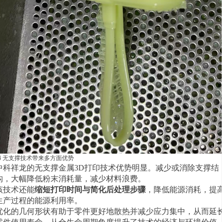
04 无支撑技术带来多方面优势
中科祥龙的无支撑金属3D打印技术优势明显。减少或消除支撑结
构，大幅降低粉末消耗量，减少材料浪费。
该技术还能
缩短打印时间与简化后处理步骤
，降低能源消耗，提
生产过程的能源利用率。
优化的几何形状有助于零件更好地散热并减少应力集中，从而延