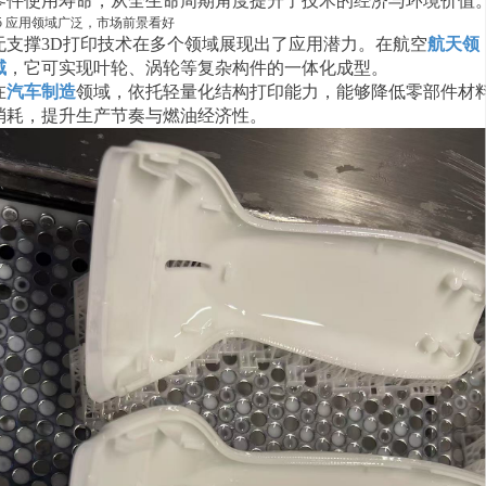
零件使用寿命，从全生命周期角度提升了技术的经济与环境价值
05 应用领域广泛，市场前景看好
无支撑3D打印技术在多个领域展现出了应用潜力。在航空
航天领
域
，它可实现叶轮、涡轮等复杂构件的一体化成型。
在
汽车制造
领域，依托轻量化结构打印能力，能够降低零部件材
消耗，提升生产节奏与燃油经济性。