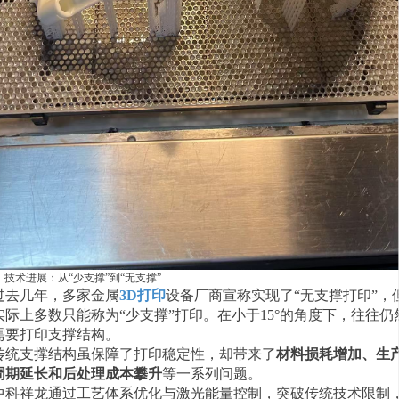
1 技术进展：从“少支撑”到“无支撑”
过去几年，多家金属
3D打印
设备厂商宣称实现了“无支撑打印”，
实际上多数只能称为“少支撑”打印。在小于15°的角度下，往往仍
需要打印支撑结构。
传统支撑结构虽保障了打印稳定性，却带来了
材料损耗增加、生
周期延长和后处理成本攀升
等一系列问题。
中科祥龙通过工艺体系优化与激光能量控制，突破传统技术限制