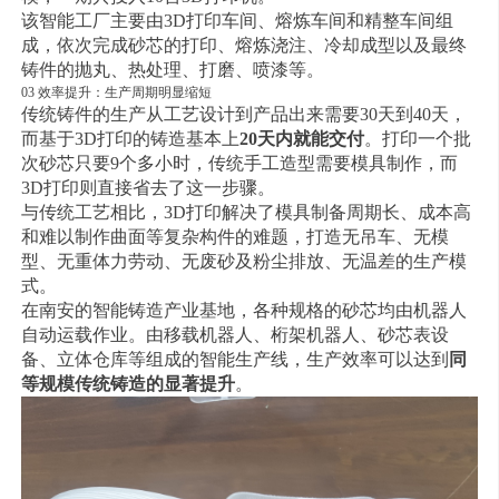
该智能工厂主要由3D打印车间、熔炼车间和精整车间组
成，依次完成砂芯的打印、熔炼浇注、冷却成型以及最终
铸件的抛丸、热处理、打磨、喷漆等。
03 效率提升：生产周期明显缩短
传统铸件的生产从工艺设计到产品出来需要30天到40天，
而基于3D打印的铸造基本上
20天内就能交付
。打印一个批
次砂芯只要9个多小时，传统手工造型需要模具制作，而
3D打印则直接省去了这一步骤。
与传统工艺相比，3D打印解决了模具制备周期长、成本高
和难以制作曲面等复杂构件的难题，打造无吊车、无模
型、无重体力劳动、无废砂及粉尘排放、无温差的生产模
式。
在南安的智能铸造产业基地，各种规格的砂芯均由机器人
自动运载作业。由移载机器人、桁架机器人、砂芯表设
备、立体仓库等组成的智能生产线，生产效率可以达到
同
等规模传统铸造的显著提升
。