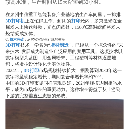
较高水准，生产时间从15天缩短到32小时。
在泉州中信重工智能装备产业基地的生产车间里，一排排
3D打印机
正在忙碌工作。封闭的
打印
舱内，多束激光在金
属粉末上快速移动，光点闪耀处，1500℃高温瞬间将粉末
烧结凝成实体。
01
技术突破
：从实验室到生产线的变革
3D打印
技术，学名为“
增材制造
”，已经从一个概念性的“未
来技术”发展成为制造业广泛应用的
实用工具
。这项技术以
数字模型为蓝图，用金属粉末、工程塑料等材料逐层堆
积，将虚拟设计转化为实体物件。
2024年，
3D打印
市场规模持续扩大，据测算到2030年这一
数字将呈现稳定增长，期间复合年增长率约30%。
中国的3D打印市场同样表现良好，2024年规模达到相当水
平，成为市场增长的重要动力。这种增长得益于从上游到
下游的完整垂直生态链的形成。