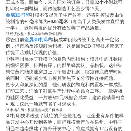
工成本高。而如今，来自国外的订单，只需
32个小时
就可
打印出一副鞋模，而传统制造工艺至少得15天。
金属3D打印
鞋模不仅提升了生产效率，还将鞋模误差由传
统制造的±1毫米降为
±0.05毫米
（相当于人类头发丝直径的
一半）。这种精度的提升有效改善了产品质量。
05 经济效益：从成本增加到价值创造
尽管目前
金属3D打印
鞋模成本仍比传统工艺高出
一定比
例
，但市场反馈却颇为积极。这是因为3D打印技术带来了
传统工艺难以实现的价值。
中科丰阳展示了鞋模中的复杂内部结构：模具中的孔状结
构细细密密、排列有序，内部呈蜂窝状、晶格状。这些结
构使蒸汽能快速穿过上万个细密孔洞，缩短鞋底成型时间
的同时，还能减少实心模具受热不充分假性连接问题。
更令人印象深刻的是，他们研发的鞋底和内置板一体成型
打印工艺，消除了鞋底生产过程中的贴合工序。一款碳板
跑鞋因此受益，一片底省5元钱贴合成本，这款鞋销量相当
可观，仅此一项就节省了可观成本。
06 市场布局：从福建走向更广阔市场
3D打印技术改变了以往的产业链组合，让企业有条件把样
品开发中心开设到各地，而把规模量产放在泉州。中科丰
阳已在越南投建了海外开发中心，将建成拥有12台设备的